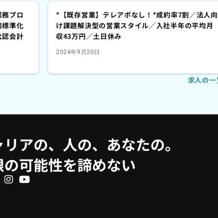
業務プロ
*【既存営業】テレアポなし！*成約率7割／法人向
務標準化
け課題解決型の営業スタイル／入社半年の平均月
公認会計
収43万円／土日休み
2024年9月20日
求人の一
ャリアの、人の、あなたの。
限の可能性を諦めない